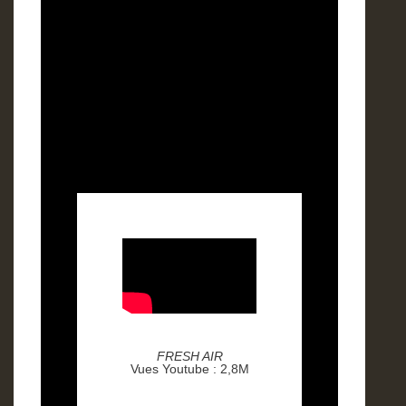
FR
ESH AIR
Vues Youtu
be : 2,8M