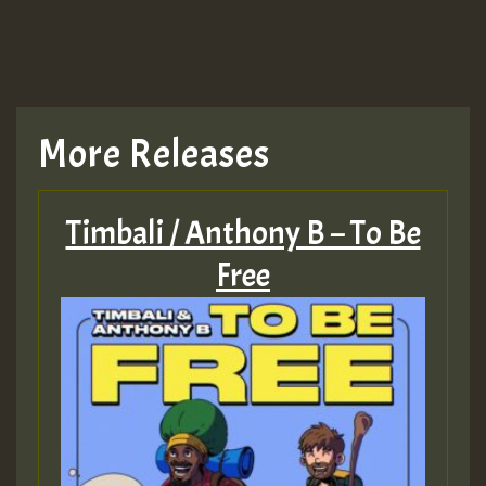
TRAGIC
TRAGIC
TRAGIC
More Releases
Hilton
Timbali / Anthony B – To Be
MEX 2 V ENG 3
Free
Guest_22
Guest_805