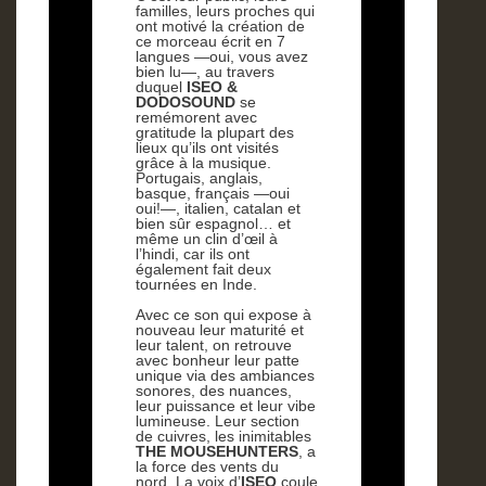
familles, leurs proches qui
ont motivé la création de
ce morceau écrit en 7
langues —oui, vous avez
bien lu—, au travers
duquel
ISEO &
DODOSOUND
se
remémorent avec
gratitude la plupart des
lieux qu’ils ont visités
grâce à la musique.
Portugais, anglais,
basque, français —oui
oui!—, italien, catalan et
bien sûr espagnol… et
même un clin d’œil à
l’hindi, car ils ont
également fait deux
tournées en Inde.
Avec ce son qui expose à
nouveau leur maturité et
leur talent, on retrouve
avec bonheur leur patte
unique via des ambiances
sonores, des nuances,
leur puissance et leur vibe
lumineuse. Leur section
de cuivres, les inimitables
THE
MOUSEHUNTERS
, a
la force des vents du
nord. La voix d’
ISEO
coule