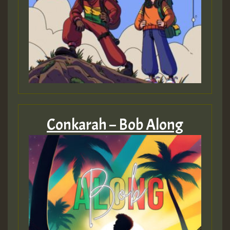
mex 2 v ecu 0 ft
zzzzzzzzzzzzzzz5 am
Guest_805
Guest_805
Conkarah – Bob Along
Guest_75
Guest_393