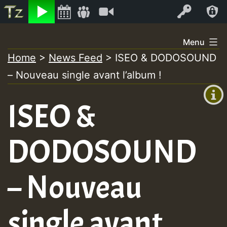
Listen
Video
Log In
Skip
Menu
to
Home
>
News Feed
>
ISEO & DODOSOUND
+00:00
content
– Nouveau single avant l’album !
(GMT
+0)
ISEO &
DODOSOUND
– Nouveau
single avant