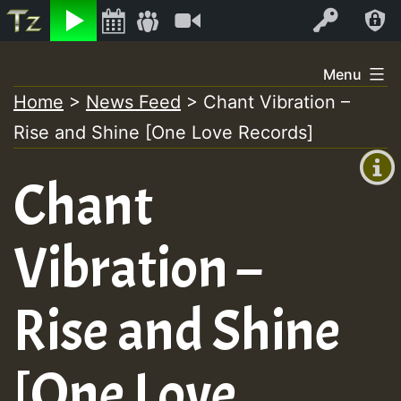
Listen
Video
Log In
Skip
Menu
to
Home
>
News Feed
>
Chant Vibration –
+00:00
content
On
Rise and Shine [One Love Records]
(GMT
+0)
Air
Chant
Vibration –
Rise and Shine
[One Love