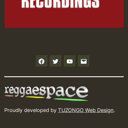
f
t
y
e
Proudly developed by
TUZONGO Web Design
.