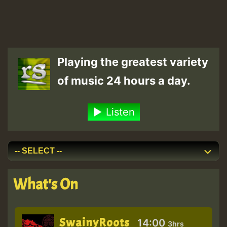
Playing the greatest variety
of music 24 hours a day.
Listen
What's On
SwainyRoots
14:00
3hrs