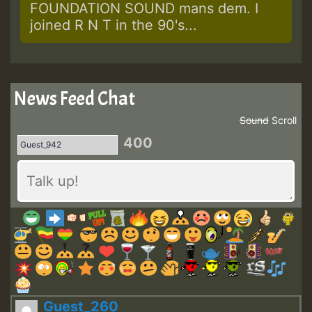
FOUNDATION SOUND mans dem. I
joined R N T in the 90's...
News Feed Chat
Sound
Scroll
400
Guest_260