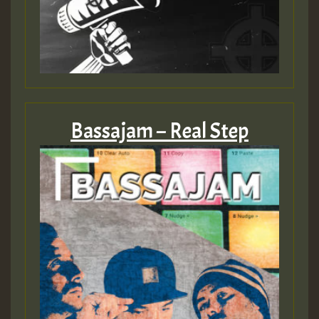
zzzzzzzzzzzzzzz5 am
Guest_805
Guest_805
Bassajam – Real Step
Guest_75
Guest_393