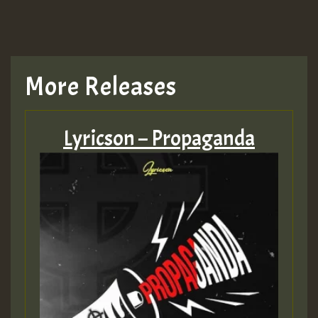
TRAGIC
TRAGIC
More Releases
Hilton
Lyricson – Propaganda
MEX 2 V ENG 3
Guest_22
Guest_805
mex 2 v ecu 0 ft