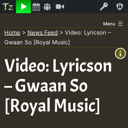
Listen
Video
Log In
Skip
Menu
to
Home
>
News Feed
>
Video: Lyricson –
+00:00
content
Gwaan So [Royal Music]
(GMT
+0)
Video: Lyricson
– Gwaan So
[Royal Music]